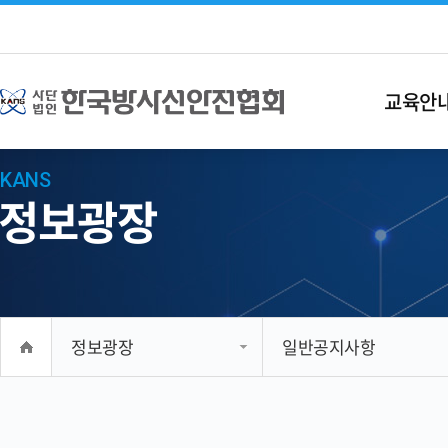
교육안
KANS
정보광장
정보광장
일반공지사항