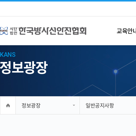
교육안
KANS
정보광장
정보광장
일반공지사항