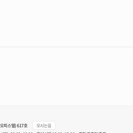
일오피스텔) 617호
오시는길