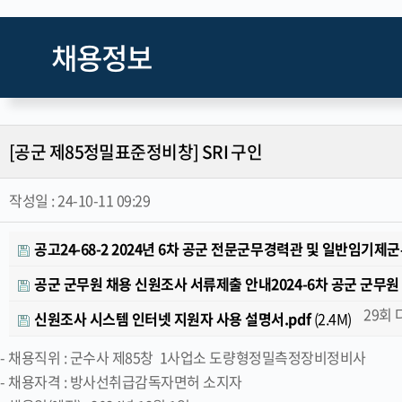
채용정보
[공군 제85정밀표준정비창] SRI 구인
작성일 :
24-10-11 09:29
공고24-68-2 2024년 6차 공군 전문군무경력관 및 일반임기
공군 군무원 채용 신원조사 서류제출 안내2024-6차 공군 군
29회
신원조사 시스템 인터넷 지원자 사용 설명서.pdf
(2.4M)
- 채용직위 : 군수사 제85창 1사업소 도량형정밀측정장비정비사
- 채용자격 : 방사선취급감독자면허 소지자