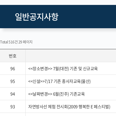
일반공지사항
Total 516건
29 페이지
번호
96
<<장소변경>> 7월(대전) 기존 및 신규교육
95
<<신설>>7/17 기존 종사자교육(울산)
94
<<날짜변경>> 6월(진주) 기존교육
93
자연방사선 체험 전시회(2009 행복한 E 페스티벌)