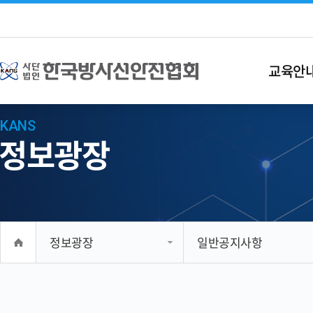
교육안
KANS
정보광장
정보광장
일반공지사항