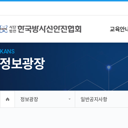
교육안
KANS
정보광장
정보광장
일반공지사항