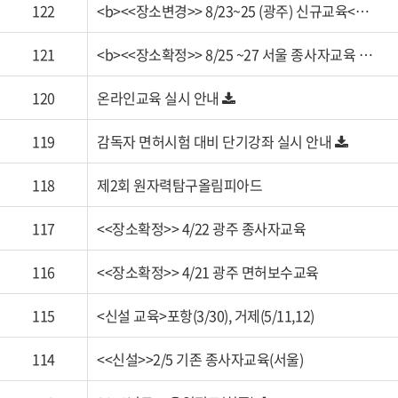
122
<b><<장소변경>> 8/23~25 (광주) 신규교육<…
121
<b><<장소확정>> 8/25 ~27 서울 종사자교육 …
120
온라인교육 실시 안내
119
감독자 면허시험 대비 단기강좌 실시 안내
118
제2회 원자력탐구올림피아드
117
<<장소확정>> 4/22 광주 종사자교육
116
<<장소확정>> 4/21 광주 면허보수교육
115
<신설 교육>포항(3/30), 거제(5/11,12)
114
<<신설>>2/5 기존 종사자교육(서울)