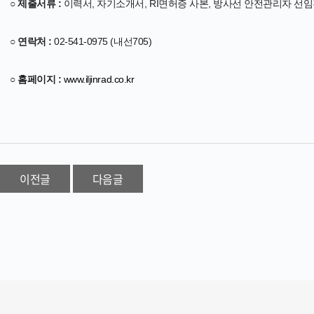
○ 제출서류 :
이력서, 자기소개서, RI면허증 사본, 방사선 안전관리자 선
○ 연락처 :
02-541-0975 (내선705)
○ 홈페이지 :
www.iljinrad.co.kr
이전글
다음글