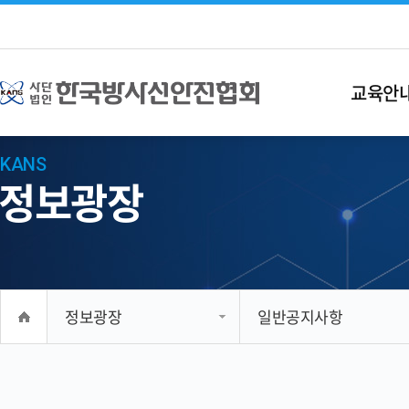
교육안
KANS
정보광장
정보광장
일반공지사항