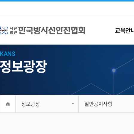
교육안
KANS
정보광장
정보광장
일반공지사항