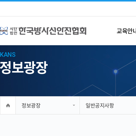
교육안
KANS
정보광장
정보광장
일반공지사항