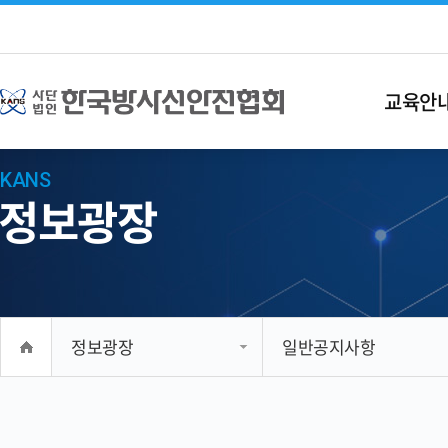
교육안
KANS
정보광장
정보광장
일반공지사항