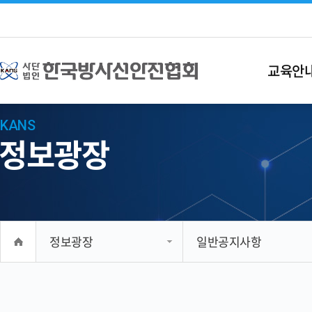
교육안
KANS
정보광장
정보광장
일반공지사항