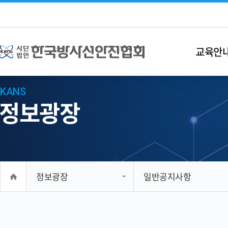
교육안
KANS
정보광장
정보광장
일반공지사항