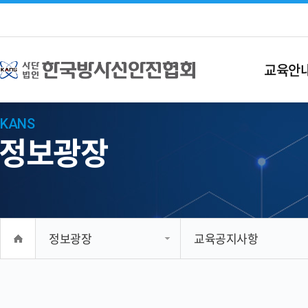
교육안
KANS
정보광장
정보광장
교육공지사항