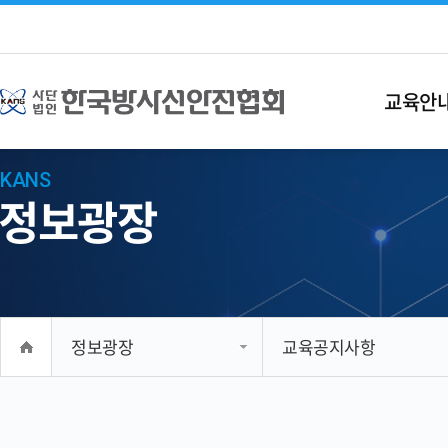
교육안
KANS
정보광장
정보광장
교육공지사항