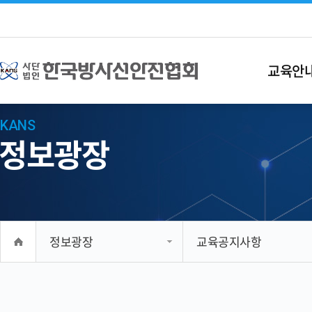
교육안
KANS
정보광장
정보광장
교육공지사항