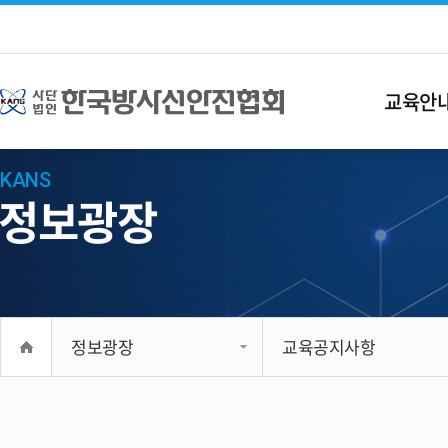
교육안
KANS
정보광장
정보광장
교육공지사항