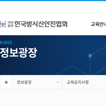
교육안
KANS
정보광장
정보광장
교육공지사항