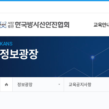
교육안
KANS
정보광장
정보광장
교육공지사항