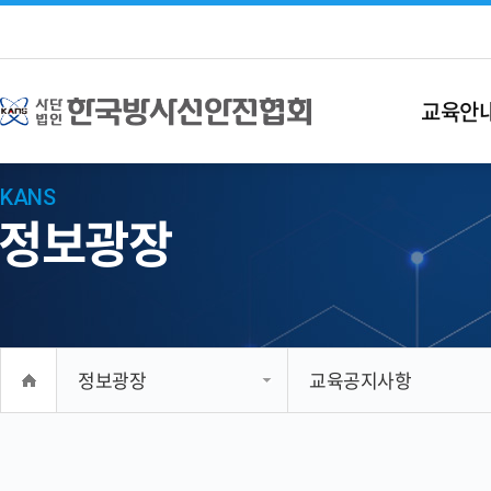
교육안
KANS
정보광장
정보광장
교육공지사항